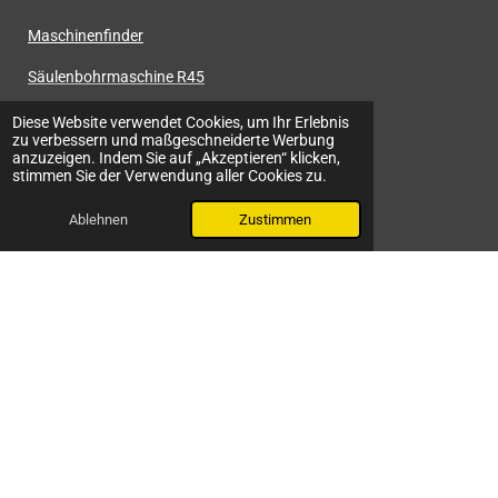
Maschinenfinder
Säulenbohrmaschine R45
CNC Fräsmaschine Automax
Diese Website verwendet Cookies, um Ihr Erlebnis
zu verbessern und maßgeschneiderte Werbung
anzuzeigen. Indem Sie auf „Akzeptieren“ klicken,
Mini Baz MT-700 SL
stimmen Sie der Verwendung aller Cookies zu.
Ablehnen
Zustimmen
Das Unternehmen Härtel
Über uns
Standorte
Kundendienst
Referenzen
Impressum