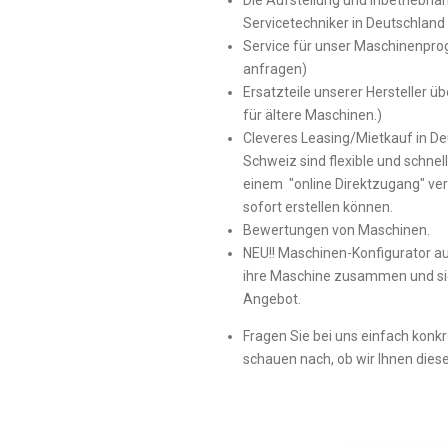
Die Aufstellung und Inbetriebna
Servicetechniker in Deutschlan
Service
für unser Maschinenpro
anfragen)
Ersatzteile
unserer Hersteller üb
für ältere Maschinen.)
Cleveres
Leasing/Mietkauf
in De
Schweiz sind flexible und schnel
einem "online Direktzugang" ve
sofort erstellen können.
Bewertungen von Maschinen.
NEU!! Maschinen-Konfigurator auf
ihre Maschine zusammen und si
Angebot.
Fragen Sie bei uns einfach konk
schauen nach, ob wir Ihnen dies