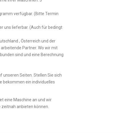
hme Ihrer Maschinen. 3
d
gramm verfügbar. (Bitte Termin
er uns lieferbar. (Auch für bedingt
utschland , Österreich und der
l arbeitende Partner. Wo wir mit
rbunden sind und eine Berechnung
 unseren Seiten. Stellen Sie sich
e bekommen ein individuelles
ret eine Maschine an und wir
e zeitnah anbieten können.