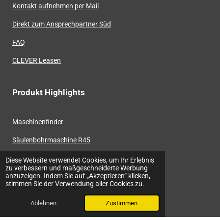
Kontakt aufnehmen per Mail
Direkt zum Ansprechpartner Süd
FAQ
CLEVER Leasen
Produkt Highlights
Maschinenfinder
Säulenbohrmaschine R45
CNC Fräsmaschine Automax
Diese Website verwendet Cookies, um Ihr Erlebnis
zu verbessern und maßgeschneiderte Werbung
anzuzeigen. Indem Sie auf „Akzeptieren“ klicken,
Mini Baz MT-700 SL
stimmen Sie der Verwendung aller Cookies zu.
Ablehnen
Zustimmen
Das Unternehmen Härtel