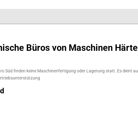
nische Büros von Maschinen Härte
o Süd finden keine Maschinenfertigung oder Lagerung statt.
Es dient au
ertriebsunterstützung
üd