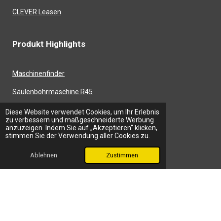
CLEVER Leasen
Produkt Highlights
Maschinenfinder
Säulenbohrmaschine R45
CNC Fräsmaschine Automax
Diese Website verwendet Cookies, um Ihr Erlebnis
zu verbessern und maßgeschneiderte Werbung
anzuzeigen. Indem Sie auf „Akzeptieren“ klicken,
Mini Baz MT-700 SL
stimmen Sie der Verwendung aller Cookies zu.
Ablehnen
Zustimmen
Das Unternehmen Härtel
Über uns
Standorte