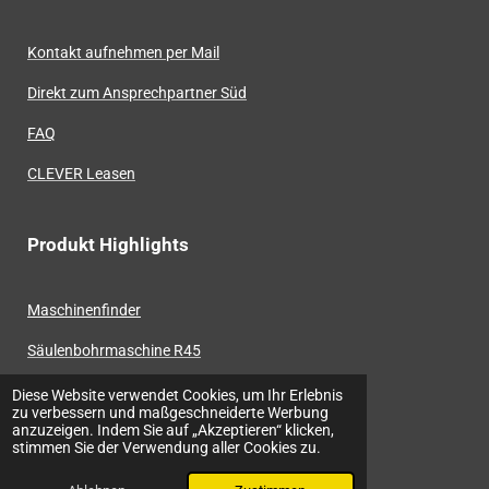
Kontakt aufnehmen per Mail
Direkt zum Ansprechpartner Süd
FAQ
CLEVER Leasen
Produkt Highlights
Maschinenfinder
Säulenbohrmaschine R45
CNC Fräsmaschine Automax
Diese Website verwendet Cookies, um Ihr Erlebnis
zu verbessern und maßgeschneiderte Werbung
anzuzeigen. Indem Sie auf „Akzeptieren“ klicken,
Mini Baz MT-700 SL
stimmen Sie der Verwendung aller Cookies zu.